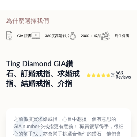
為什麼選擇我們
GIA 証書
360度高清影片
2000＋ 成品
終生保養
Ting Diamond GIA鑽
石、訂婚戒指、求婚戒
563
(5)
Reviews
指、結婚戒指、介指
之前係度買求婚戒指，心目中想搵一個有意思的
GIA number令戒指更有意義！ 職員很幫得手，很細
心的幫手找，亦會幫手挑選合條件的鑽石，他們會