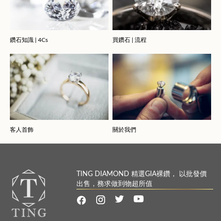
鑽石知識 | 4Cs
買鑽石 | 流程
客人首飾
關於我們
TING DIAMOND 精選GIA裸鑽， 以批發價
出售，務求做到物超所值