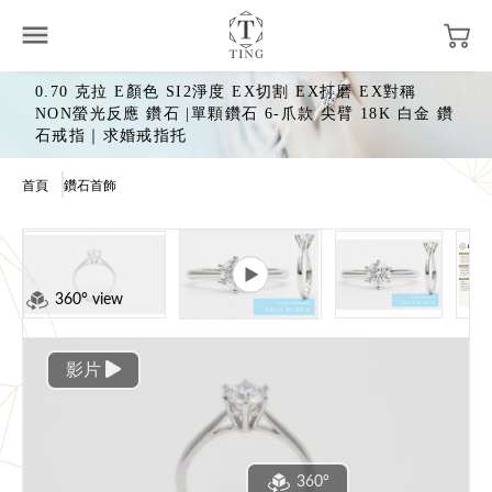
0.70 克拉 E顏色 SI2淨度 EX切割 EX打磨 EX對稱
NON螢光反應 鑽石 |單顆鑽石 6-爪款 尖臂 18K 白金 鑽
石戒指｜求婚戒指托
首頁
鑽石首飾
360° view
影片
360°