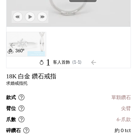
360°
1
客人首飾
(1-1)
18K 白金 鑽石戒指
求婚戒指托
款式
單顆鑽石
臂位
尖臂
爪數
6-爪款
碎鑽石
約 0 tct