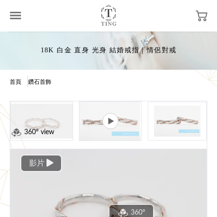
18K 白金 直身 光身 結婚戒指｜情侶對戒
首頁
鑽石首飾
360° view
影片
360°