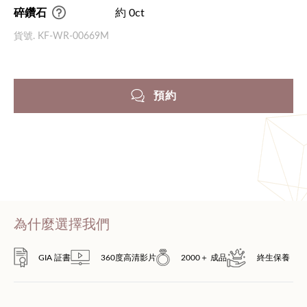
碎鑽石
約 0ct
貨號. KF-WR-00669M
預約
為什麼選擇我們
GIA 証書
360度高清影片
2000＋ 成品
終生保養