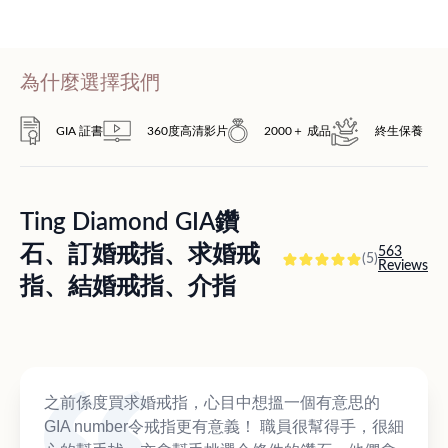
為什麼選擇我們
GIA 証書
360度高清影片
2000＋ 成品
終生保養
Ting Diamond GIA鑽
石、訂婚戒指、求婚戒
563
(5)
Reviews
指、結婚戒指、介指
之前係度買求婚戒指，心目中想搵一個有意思的
GIA number令戒指更有意義！ 職員很幫得手，很細