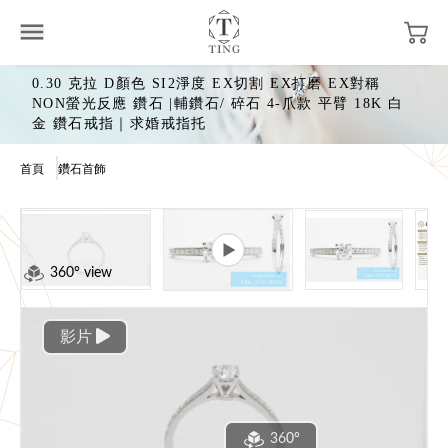
0.30 克拉 D顏色 SI2淨度 EX切割 EX打磨 EX對稱
NON螢光反應 鑽石 |輔鑽石/ 碎石 4-爪款 平臂 18K 白
金 鑽石戒指｜求婚戒指托
首頁
鑽石首飾
360° view
影片
360°