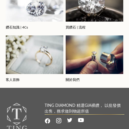
鑽石知識 | 4Cs
買鑽石 | 流程
客人首飾
關於我們
TING DIAMOND 精選GIA裸鑽， 以批發價
出售，務求做到物超所值