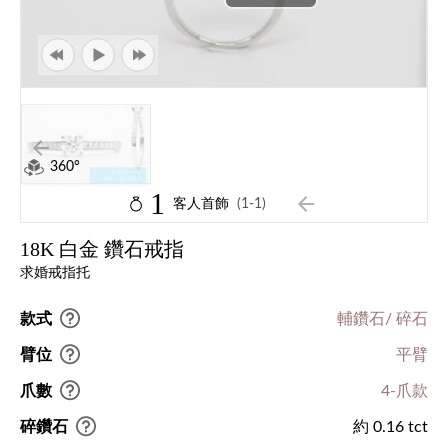
360°
1
客人首飾
(1-1)
18K 白金 鑽石戒指
求婚戒指托
款式
輔鑽石/ 碎石
臂位
平臂
爪數
4-爪款
碎鑽石
約 0.16 tct