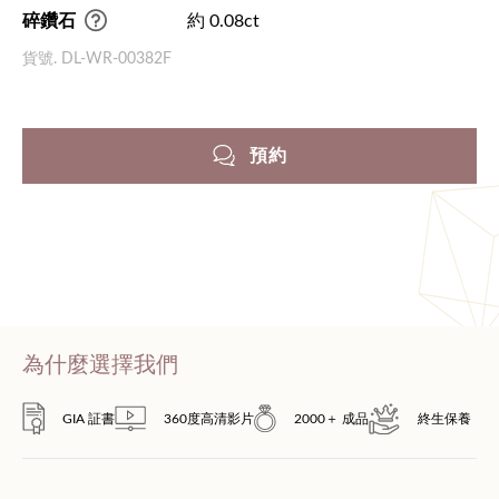
碎鑽石
約 0.08ct
貨號. DL-WR-00382F
預約
為什麼選擇我們
GIA 証書
360度高清影片
2000＋ 成品
終生保養