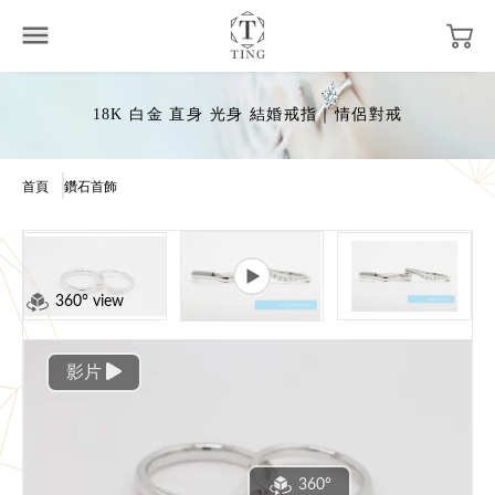
18K 白金 直身 光身 結婚戒指｜情侶對戒
首頁
鑽石首飾
360° view
影片
360°