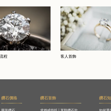
 流程
客人首飾
鑽石價格
鑽石首飾
鑽石
圓形鑽石
求婚戒指托
|
單顆鑽石款
如何選擇