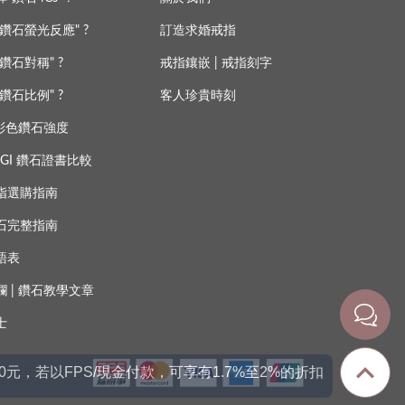
鑽石螢光反應" ?
訂造求婚戒指
鑽石對稱" ?
戒指鑲嵌 | 戒指刻字
鑽石比例" ?
客人珍貴時刻
 彩色鑽石強度
s IGI 鑽石證書比較
指選購指南
石完整指南
語表
欄
|
鑽石教學文章
士
00元，若以FPS/現金付款，可享有1.7%至2%的折扣