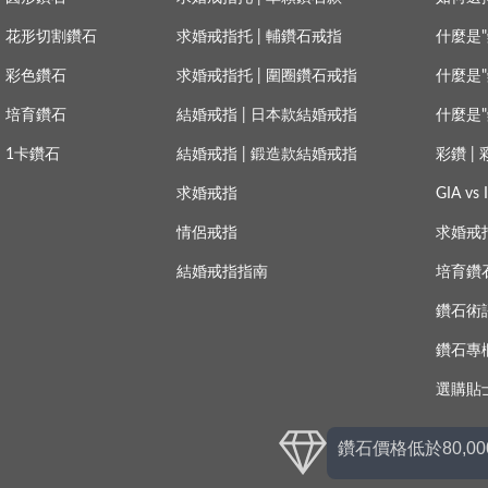
花形切割鑽石
求婚戒指托
|
輔鑽石戒指
什麼是"
彩色鑽石
求婚戒指托
|
圍圈鑽石戒指
什麼是"
培育鑽石
結婚戒指
|
日本款結婚戒指
什麼是"
1卡鑽石
結婚戒指
|
鍛造款結婚戒指
彩鑽 |
求婚戒指
GIA v
情侶戒指
求婚戒
結婚戒指指南
培育鑽
鑽石術
鑽石專
選購貼
鑽石價格低於80,0