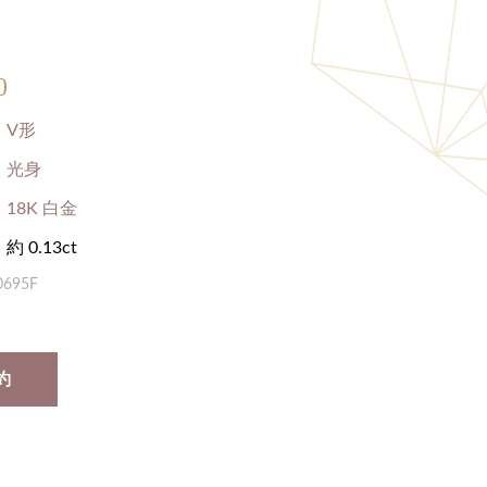
0
V形
光身
18K 白金
約 0.13ct
0695F
約