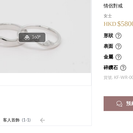
情侶對戒
女士
$580
HKD
形狀
360°
表面
金屬
碎鑽石
貨號. KF-WR-0
預
1
客人首飾
(1-1)