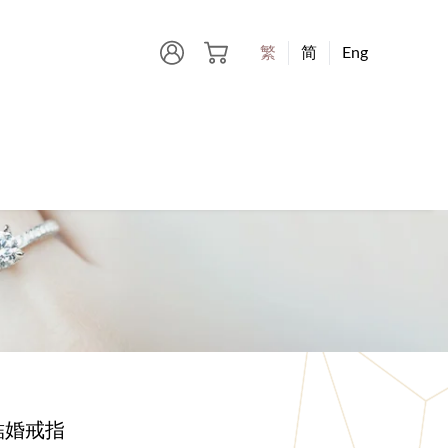
繁
简
Eng
 結婚戒指