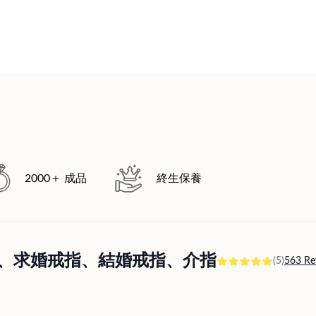
2000＋ 成品
終生保養
訂婚戒指、求婚戒指、結婚戒指、介指
(5)
563 Re