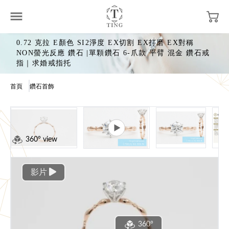
0.72 克拉 E顏色 SI2淨度 EX切割 EX打磨 EX對稱
NON螢光反應 鑽石 |單顆鑽石 6-爪款 平臂 混金 鑽石戒
指｜求婚戒指托
首頁
鑽石首飾
360° view
影片
360°