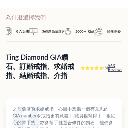
為什麼選擇我們
GIA 証書
360度高清影片
2000＋ 成品
終生保養
Ting Diamond GIA鑽
石、訂婚戒指、求婚戒
563
(5)
Reviews
指、結婚戒指、介指
之前係度買求婚戒指，心目中想搵一個有意思的
GIA number令戒指更有意義！ 職員很幫得手，很細
心的幫手找，亦會幫手挑選合條件的鑽石，他們會