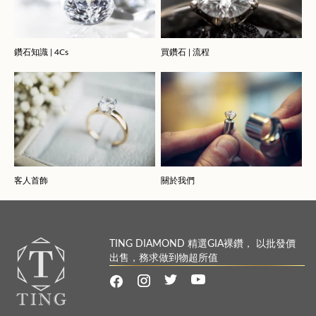
鑽石知識 | 4Cs
買鑽石 | 流程
客人首飾
關於我們
TING DIAMOND 精選GIA裸鑽， 以批發價
出售，務求做到物超所值