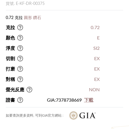
貨號. E-KF-DR-00375
0.72 克拉
圓形 鑽石
克拉
0.72
顏色
E
淨度
SI2
切割
EX
打磨
EX
對稱
EX
螢光反應
NON
證書
GIA:7378738669
下載
如要查詢更多資料, 可到GIA官方網站 :