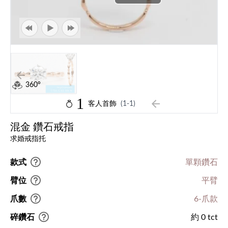
360°
1
客人首飾
(1-1)
混金 鑽石戒指
求婚戒指托
款式
單顆鑽石
臂位
平臂
爪數
6-爪款
碎鑽石
約 0 tct