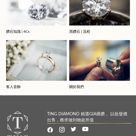
鑽石知識 | 4Cs
買鑽石 | 流程
客人首飾
關於我們
TING DIAMOND 精選GIA裸鑽， 以批發價
出售，務求做到物超所值