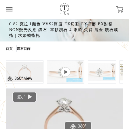
0.82 克拉 I顏色 VVS2淨度 EX切割 EX打磨 EX對稱
NON螢光反應 鑽石 |單顆鑽石 4-爪款 尖臂 混金 鑽石戒
指｜求婚戒指托
首頁
鑽石首飾
360° view
影片
360°