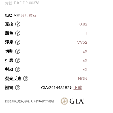
貨號. E-KF-DR-00376
0.82 克拉
圓形 鑽石
克拉
0.82
顏色
I
淨度
VVS2
切割
EX
打磨
EX
對稱
EX
螢光反應
NON
證書
GIA:2414481829
下載
如要查詢更多資料, 可到GIA官方網站 :