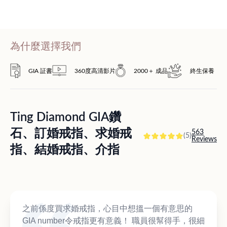
為什麼選擇我們
GIA 証書
360度高清影片
2000＋ 成品
終生保養
Ting Diamond GIA鑽
石、訂婚戒指、求婚戒
563
(5)
Reviews
指、結婚戒指、介指
之前係度買求婚戒指，心目中想搵一個有意思的
GIA number令戒指更有意義！ 職員很幫得手，很細