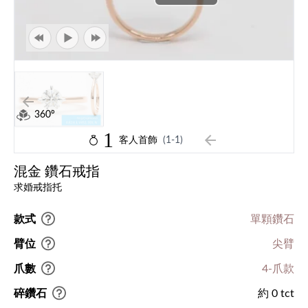
360°
1
客人首飾
(1-1)
混金 鑽石戒指
求婚戒指托
款式
單顆鑽石
臂位
尖臂
爪數
4-爪款
碎鑽石
約 0 tct