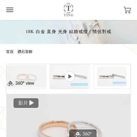
18K 白金 直身 光身 結婚戒指｜情侶對戒
首頁
鑽石首飾
360° view
影片
360°