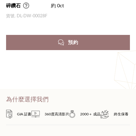
碎鑽石
約 0ct
貨號. DL-DW-00028F
預約
為什麼選擇我們
GIA 証書
360度高清影片
2000＋ 成品
終生保養