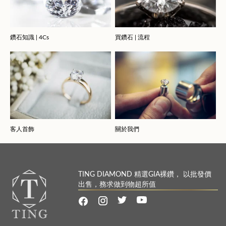
鑽石知識 | 4Cs
買鑽石 | 流程
客人首飾
關於我們
TING DIAMOND 精選GIA裸鑽， 以批發價
出售，務求做到物超所值