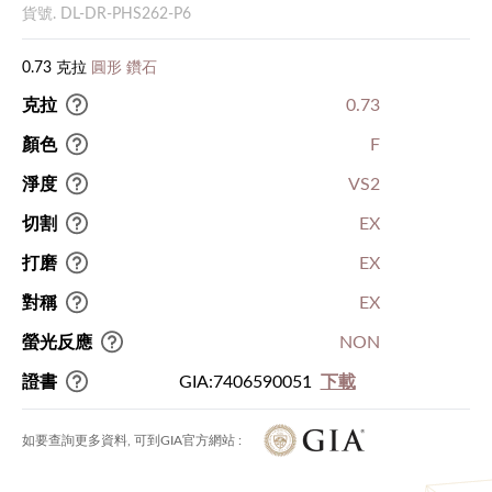
貨號. DL-DR-PHS262-P6
0.73 克拉
圓形 鑽石
克拉
0.73
顏色
F
淨度
VS2
切割
EX
打磨
EX
對稱
EX
螢光反應
NON
證書
GIA:7406590051
下載
如要查詢更多資料, 可到GIA官方網站 :