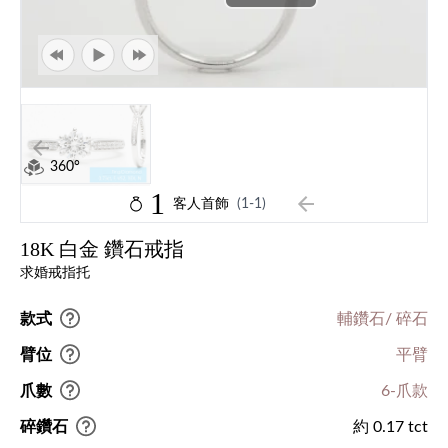
360°
1
客人首飾
(1-1)
18K 白金 鑽石戒指
求婚戒指托
款式
輔鑽石/ 碎石
臂位
平臂
爪數
6-爪款
碎鑽石
約 0.17 tct