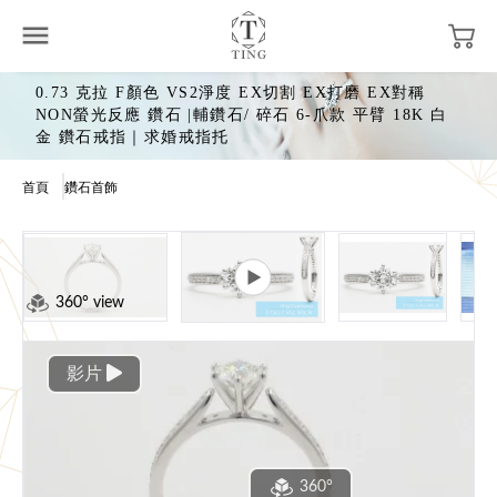
0.73 克拉 F顏色 VS2淨度 EX切割 EX打磨 EX對稱
NON螢光反應 鑽石 |輔鑽石/ 碎石 6-爪款 平臂 18K 白
金 鑽石戒指｜求婚戒指托
首頁
鑽石首飾
360° view
影片
360°