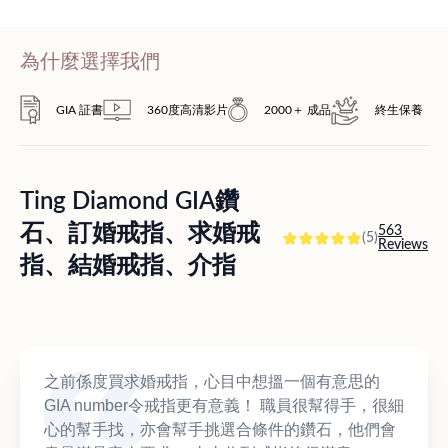
為什麼選擇我們
GIA 証書
360度高清影片
2000＋ 成品
終生保養
Ting Diamond GIA鑽
石、訂婚戒指、求婚戒
563
(5)
Reviews
指、結婚戒指、介指
之前係度買求婚戒指，心目中想搵一個有意思的
GIA number令戒指更有意義！ 職員很幫得手，很細
心的幫手找，亦會幫手挑選合條件的鑽石，他們會