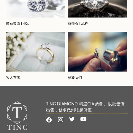
鑽石知識 | 4Cs
買鑽石 | 流程
客人首飾
關於我們
TING DIAMOND 精選GIA裸鑽， 以批發價
出售，務求做到物超所值