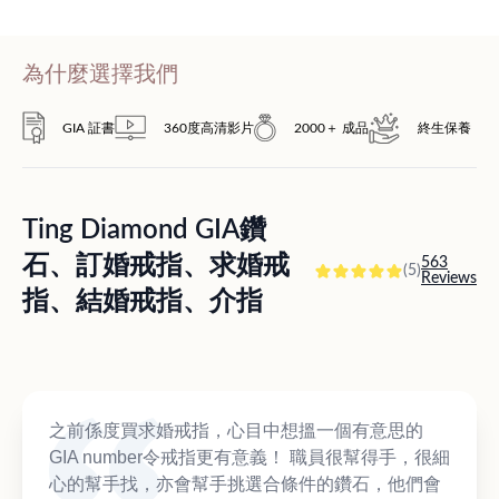
為什麼選擇我們
GIA 証書
360度高清影片
2000＋ 成品
終生保養
Ting Diamond GIA鑽
石、訂婚戒指、求婚戒
563
(5)
Reviews
指、結婚戒指、介指
之前係度買求婚戒指，心目中想搵一個有意思的
GIA number令戒指更有意義！ 職員很幫得手，很細
心的幫手找，亦會幫手挑選合條件的鑽石，他們會