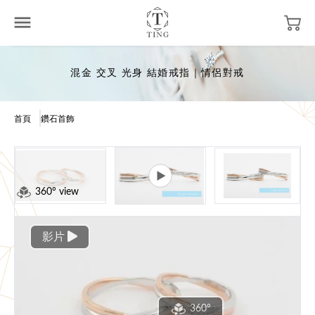
混金 交叉 光身 結婚戒指｜情侶對戒
首頁
鑽石首飾
360° view
影片
360°