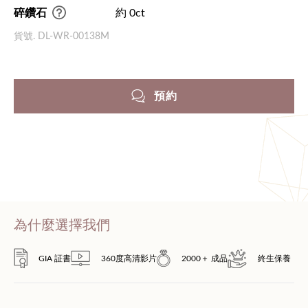
碎鑽石
約 0ct
貨號. DL-WR-00138M
預約
為什麼選擇我們
GIA 証書
360度高清影片
2000＋ 成品
終生保養