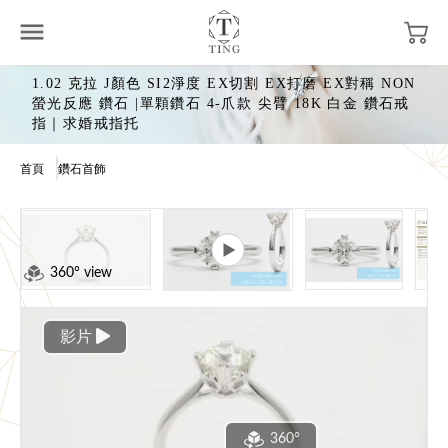
1.02 克拉 J顏色 SI2淨度 EX切割 EX打磨 EX對稱 NON
螢光反應 鑽石 |單顆鑽石 4-爪款 尖臂 18K 白金 鑽石戒
指｜求婚戒指托
首頁
鑽石首飾
360° view
影片
360°