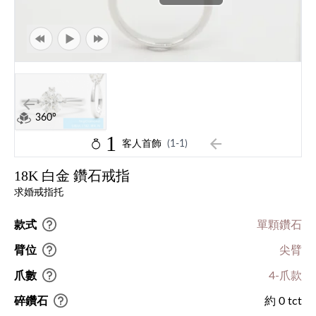
360°
1
客人首飾
(1-1)
18K 白金 鑽石戒指
求婚戒指托
款式
單顆鑽石
臂位
尖臂
爪數
4-爪款
碎鑽石
約 0 tct