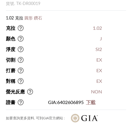
貨號. TK-DR00019
1.02 克拉
圓形 鑽石
克拉
1.02
顏色
J
淨度
SI2
切割
EX
打磨
EX
對稱
EX
螢光反應
NON
證書
GIA:6402606895
下載
如要查詢更多資料, 可到GIA官方網站 :