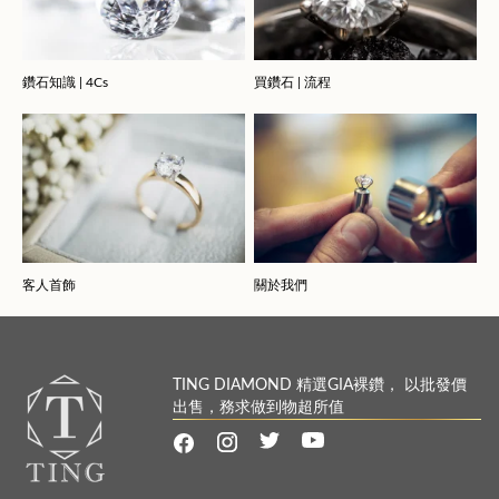
鑽石知識 | 4Cs
買鑽石 | 流程
客人首飾
關於我們
TING DIAMOND 精選GIA裸鑽， 以批發價
出售，務求做到物超所值