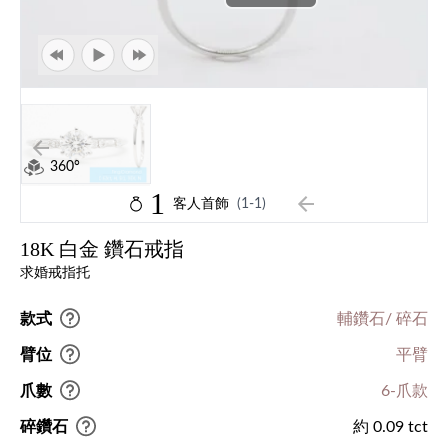
360°
1
客人首飾
(1-1)
18K 白金 鑽石戒指
求婚戒指托
款式
輔鑽石/ 碎石
臂位
平臂
爪數
6-爪款
碎鑽石
約 0.09 tct