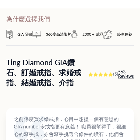
為什麼選擇我們
GIA 証書
360度高清影片
2000＋ 成品
終生保養
Ting Diamond GIA鑽
石、訂婚戒指、求婚戒
563
(5)
Reviews
指、結婚戒指、介指
之前係度買求婚戒指，心目中想搵一個有意思的
GIA number令戒指更有意義！ 職員很幫得手，很細
心的幫手找，亦會幫手挑選合條件的鑽石，他們會