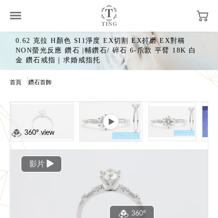
0.62 克拉 H顏色 SI1淨度 EX切割 EX打磨 EX對稱
NON螢光反應 鑽石 |輔鑽石/ 碎石 6-爪款 平臂 18K 白
金 鑽石戒指｜求婚戒指托
首頁
鑽石首飾
360° view
影片
360°