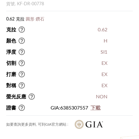
貨號. KF-DR-00778
0.62 克拉
圓形 鑽石
克拉
0.62
顏色
H
淨度
SI1
切割
EX
打磨
EX
對稱
EX
螢光反應
NON
證書
GIA:6385307557
下載
如要查詢更多資料, 可到GIA官方網站 :