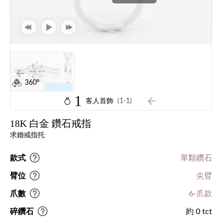
360°
1
客人首飾
(1-1)
18K 白金 鑽石戒指
求婚戒指托
款式
單顆鑽石
臂位
尖臂
爪數
6-爪款
碎鑽石
約 0 tct