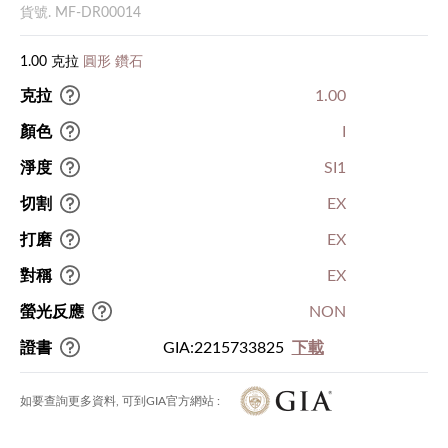
貨號. MF-DR00014
1.00 克拉
圓形 鑽石
克拉
1.00
顏色
I
淨度
SI1
切割
EX
打磨
EX
對稱
EX
螢光反應
NON
證書
GIA:2215733825
下載
如要查詢更多資料, 可到GIA官方網站 :