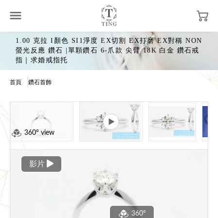
1.00 克拉 I顏色 SI1淨度 EX切割 EX打磨 EX對稱 NON
螢光反應 鑽石 |單顆鑽石 6-爪款 尖臂 18K 白金 鑽石戒
指｜求婚戒指托
首頁
鑽石首飾
360° view
影片
360°