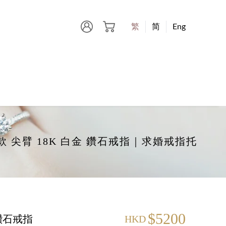
繁
简
Eng
-爪款 尖臂 18K 白金 鑽石戒指｜求婚戒指托
$5200
 鑽石戒指
HKD