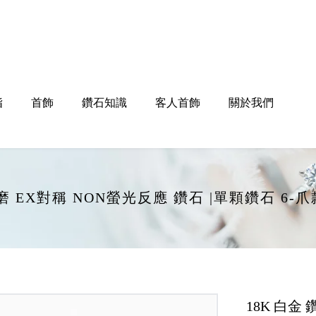
指
首飾
鑽石知識
客人首飾
關於我們
EX打磨 EX對稱 NON螢光反應 鑽石 |單顆鑽石 6
18K 白金