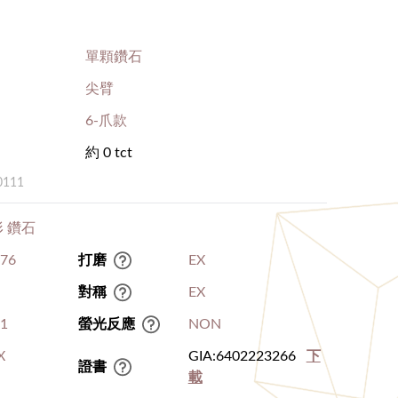
單顆鑽石
尖臂
6-爪款
約 0 tct
0111
 鑽石
.76
打磨
EX
對稱
EX
I1
螢光反應
NON
X
GIA:6402223266
下
證書
載