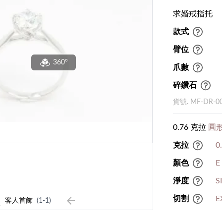
求婚戒指托
款式
臂位
360°
爪數
碎鑽石
貨號. MF-DR-0
0.76 克拉
圓形
克拉
0
顏色
E
淨度
S
1
切割
E
客人首飾
(1-1)