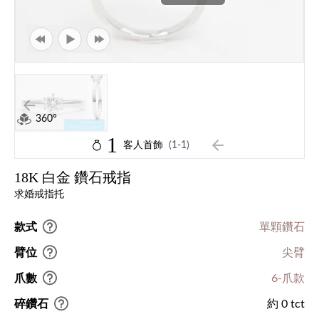
360°
1
客人首飾
(1-1)
18K 白金 鑽石戒指
求婚戒指托
款式
單顆鑽石
臂位
尖臂
爪數
6-爪款
碎鑽石
約 0 tct