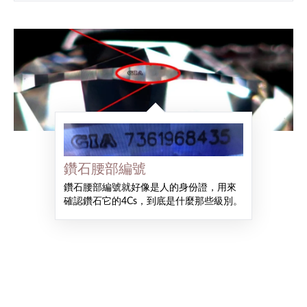
鑽石腰部編號
鑽石腰部編號就好像是人的身份證，用來
確認鑽石它的4Cs，到底是什麼那些級別。