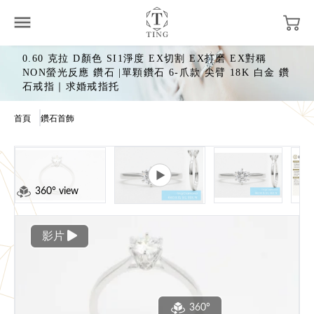
0.60 克拉 D顏色 SI1淨度 EX切割 EX打磨 EX對稱
NON螢光反應 鑽石 |單顆鑽石 6-爪款 尖臂 18K 白金 鑽
石戒指｜求婚戒指托
首頁
鑽石首飾
360° view
影片
360°