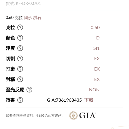
貨號. KF-DR-00701
0.60 克拉
圓形 鑽石
克拉
0.60
顏色
D
淨度
SI1
切割
EX
打磨
EX
對稱
EX
螢光反應
NON
證書
GIA:7361968435
下載
如要查詢更多資料, 可到GIA官方網站 :