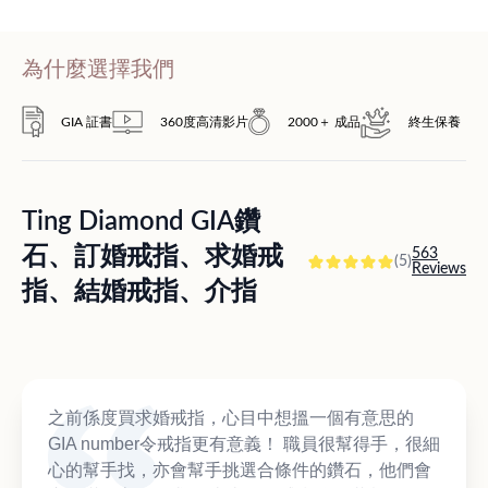
為什麼選擇我們
GIA 証書
360度高清影片
2000＋ 成品
終生保養
Ting Diamond GIA鑽
石、訂婚戒指、求婚戒
563
(5)
Reviews
指、結婚戒指、介指
之前係度買求婚戒指，心目中想搵一個有意思的
GIA number令戒指更有意義！ 職員很幫得手，很細
心的幫手找，亦會幫手挑選合條件的鑽石，他們會