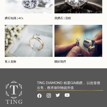
鑽石知識 | 4Cs
買鑽石 | 流程
客人首飾
關於我們
TING DIAMOND 精選GIA裸鑽， 以批發價
出售，務求做到物超所值