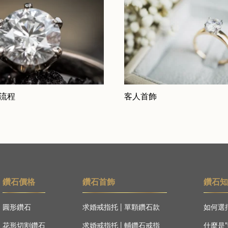
 流程
客人首飾
鑽石價格
鑽石首飾
鑽石
圓形鑽石
求婚戒指托
|
單顆鑽石款
如何選擇
花形切割鑽石
求婚戒指托
|
輔鑽石戒指
什麼是"