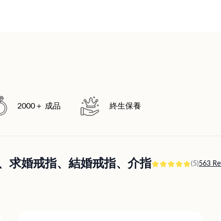
2000＋ 成品
終生保養
訂婚戒指、求婚戒指、結婚戒指、介指
(5)
563 Re