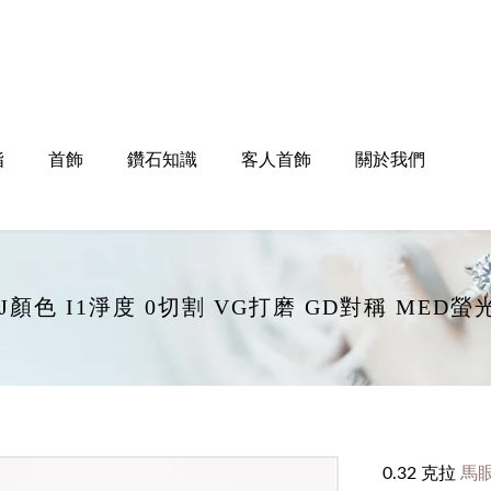
指
首飾
鑽石知識
客人首飾
關於我們
拉 J顏色 I1淨度 0切割 VG打磨 GD對稱 MED
0.32 克拉
馬眼