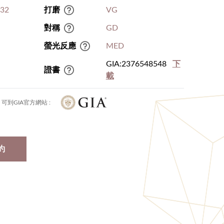
.32
打磨
VG
對稱
GD
1
螢光反應
MED
GIA:2376548548
下
證書
載
可到GIA官方網站 :
約