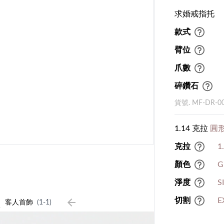
求婚戒指托
款式
臂位
爪數
碎鑽石
貨號. MF-DR-0
1.14 克拉
圓形
克拉
1
顏色
G
淨度
S
1
切割
E
客人首飾
(1-1)