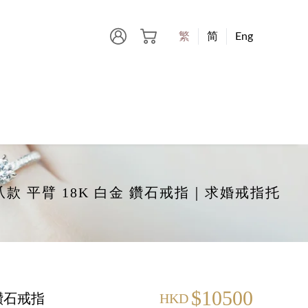
繁
简
Eng
 6-爪款 平臂 18K 白金 鑽石戒指｜求婚戒指托
$10500
 鑽石戒指
HKD