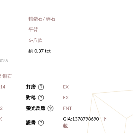
輔鑽石/ 碎石
平臂
6-爪款
約 0.37 tct
0085
 鑽石
.14
打磨
EX
對稱
EX
I2
螢光反應
FNT
X
GIA:1378798690
下
證書
載