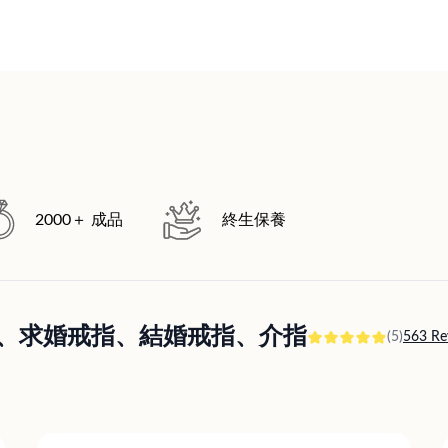
2000＋ 成品
終生保養
訂婚戒指、求婚戒指、結婚戒指、介指
(5)
563 Re