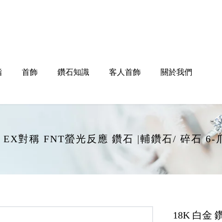
指
首飾
鑽石知識
客人首飾
關於我們
打磨 EX對稱 FNT螢光反應 鑽石 |輔鑽石/ 碎石
18K 白金