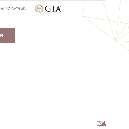
可到GIA官方網站 :
約
下載