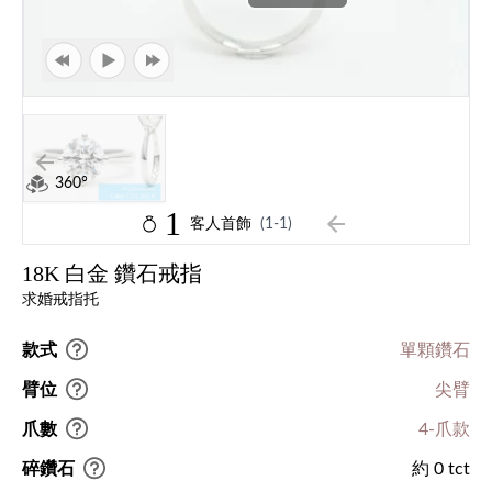
360°
1
客人首飾
(1-1)
18K 白金 鑽石戒指
求婚戒指托
款式
單顆鑽石
臂位
尖臂
爪數
4-爪款
碎鑽石
約 0 tct