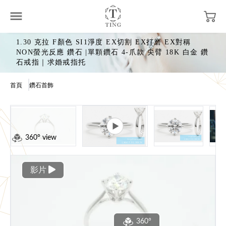
1.30 克拉 F顏色 SI1淨度 EX切割 EX打磨 EX對稱
NON螢光反應 鑽石 |單顆鑽石 4-爪款 尖臂 18K 白金 鑽
石戒指｜求婚戒指托
首頁
鑽石首飾
360° view
影片
360°