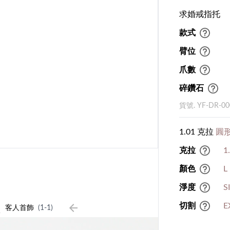
求婚戒指托
款式
臂位
爪數
碎鑽石
貨號. YF-DR-00
1.01 克拉
圓形
克拉
1
顏色
L
淨度
S
1
切割
E
客人首飾
(1-1)