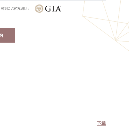
可到GIA官方網站 :
約
下載