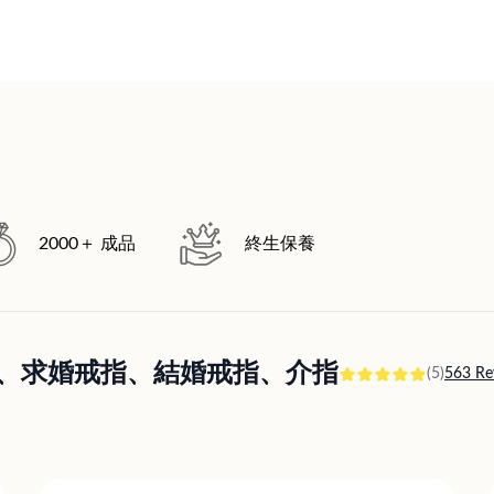
2000＋ 成品
終生保養
訂婚戒指、求婚戒指、結婚戒指、介指
(5)
563 Re