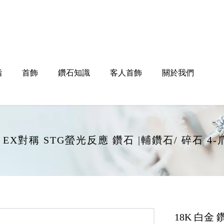
指
首飾
鑽石知識
客人首飾
關於我們
打磨 EX對稱 STG螢光反應 鑽石 |輔鑽石/ 碎石
18K 白金