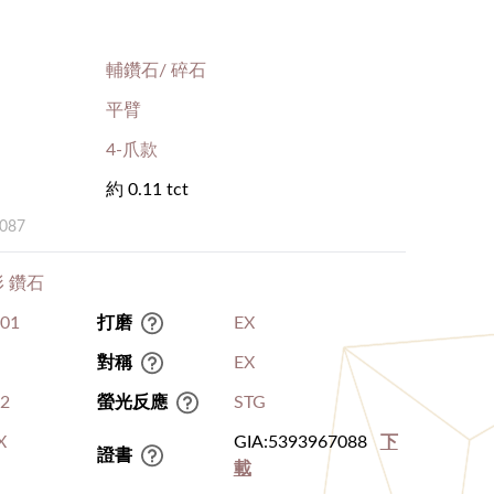
輔鑽石/ 碎石
平臂
4-爪款
約 0.11 tct
087
 鑽石
.01
打磨
EX
對稱
EX
I2
螢光反應
STG
X
GIA:5393967088
下
證書
載