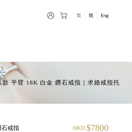
繁
简
Eng
 4-爪款 平臂 18K 白金 鑽石戒指｜求婚戒指托
$7800
 鑽石戒指
HKD