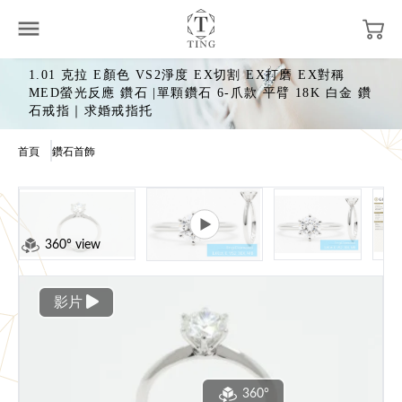
1.01 克拉 E顏色 VS2淨度 EX切割 EX打磨 EX對稱
MED螢光反應 鑽石 |單顆鑽石 6-爪款 平臂 18K 白金 鑽
石戒指｜求婚戒指托
首頁
鑽石首飾
360° view
影片
360°