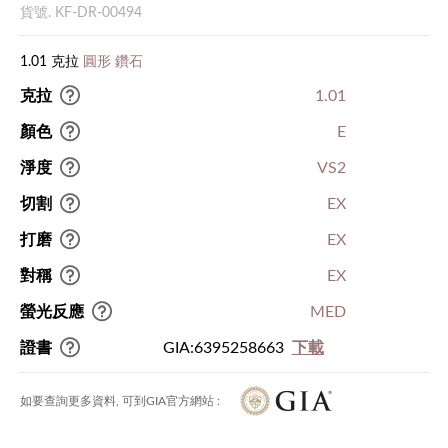
貨號. KF-DR-00494
1.01 克拉
圓形 鑽石
克拉
1.01
顏色
E
淨度
VS2
切割
EX
打磨
EX
對稱
EX
螢光反應
MED
證書
GIA:6395258663
下載
如要查詢更多資料, 可到GIA官方網站 :