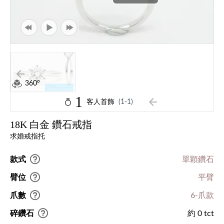
360°
1
客人首飾
(1-1)
18K 白金 鑽石戒指
求婚戒指托
款式
單顆鑽石
臂位
平臂
爪數
6-爪款
碎鑽石
約 0 tct