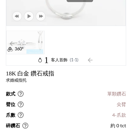
360°
1
客人首飾
(1-1)
18K 白金 鑽石戒指
求婚戒指托
款式
單顆鑽石
臂位
尖臂
爪數
4-爪款
碎鑽石
約 0 tct