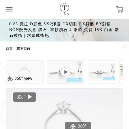
0.85 克拉 D顏色 VS2淨度 EX切割 EX打磨 EX對稱
NON螢光反應 鑽石 |單顆鑽石 4-爪款 尖臂 18K 白金 鑽
石戒指｜求婚戒指托
首頁
鑽石首飾
360° view
影片
360°