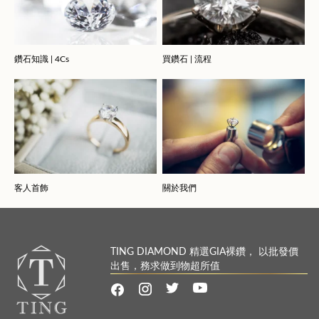
鑽石知識 | 4Cs
買鑽石 | 流程
客人首飾
關於我們
TING DIAMOND 精選GIA裸鑽， 以批發價
出售，務求做到物超所值