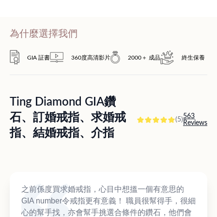
為什麼選擇我們
GIA 証書
360度高清影片
2000＋ 成品
終生保養
Ting Diamond GIA鑽
石、訂婚戒指、求婚戒
563
(5)
Reviews
指、結婚戒指、介指
之前係度買求婚戒指，心目中想搵一個有意思的
GIA number令戒指更有意義！ 職員很幫得手，很細
心的幫手找，亦會幫手挑選合條件的鑽石，他們會