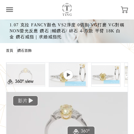
1.07 克拉 FANCY顏色 VS2淨度 0切割 VG打磨 VG對稱
NON螢光反應 鑽石 |輔鑽石/ 碎石 4-爪款 平臂 18K 白
金 鑽石戒指｜求婚戒指托
首頁
鑽石首飾
360° view
影片
360°