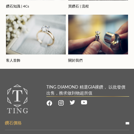
鑽石知識 | 4Cs
買鑽石 | 流程
客人首飾
關於我們
TING DIAMOND 精選GIA裸鑽， 以批發價
出售，務求做到物超所值
鑽石價格