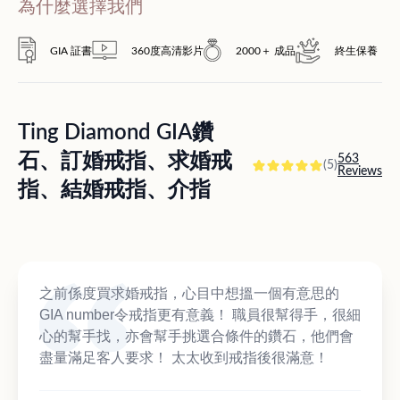
為什麼選擇我們
GIA 証書
360度高清影片
2000＋ 成品
終生保養
Ting Diamond GIA鑽
石、訂婚戒指、求婚戒
563
(5)
Reviews
指、結婚戒指、介指
之前係度買求婚戒指，心目中想搵一個有意思的
GIA number令戒指更有意義！ 職員很幫得手，很細
心的幫手找，亦會幫手挑選合條件的鑽石，他們會
盡量滿足客人要求！ 太太收到戒指後很滿意！