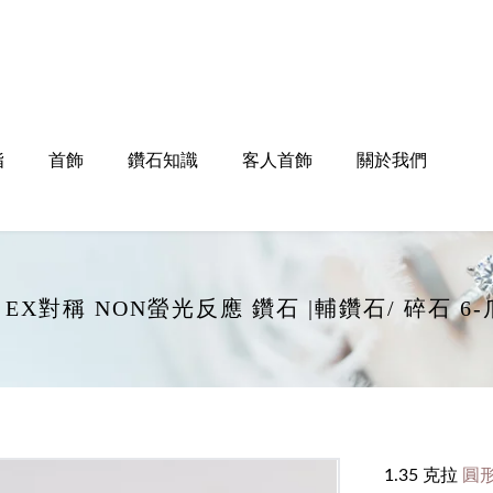
指
首飾
鑽石知識
客人首飾
關於我們
打磨 EX對稱 NON螢光反應 鑽石 |輔鑽石/ 碎石
1.35 克拉
圓形