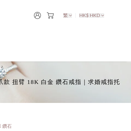
繁
HK$ HKD
 6-爪款 扭臂 18K 白金 鑽石戒指｜求婚戒指托
 鑽石