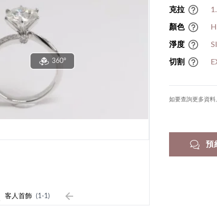
克拉
1
顏色
H
淨度
S
360°
切割
E
如要查詢更多資料, 
預
1
客人首飾
(1-1)