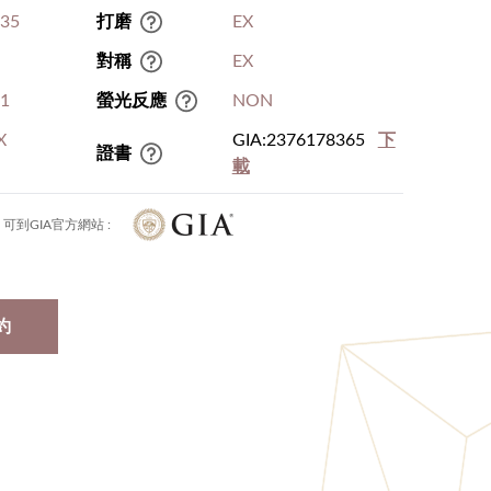
.35
打磨
EX
對稱
EX
I1
螢光反應
NON
X
GIA:2376178365
下
證書
載
可到GIA官方網站 :
約