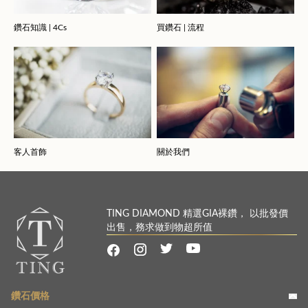
鑽石知識 | 4Cs
買鑽石 | 流程
客人首飾
關於我們
TING DIAMOND 精選GIA裸鑽， 以批發價
出售，務求做到物超所值
鑽石價格