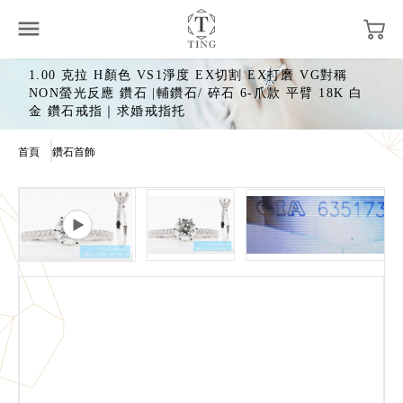
1.00 克拉 H顏色 VS1淨度 EX切割 EX打磨 VG對稱
NON螢光反應 鑽石 |輔鑽石/ 碎石 6-爪款 平臂 18K 白
金 鑽石戒指｜求婚戒指托
首頁
鑽石首飾