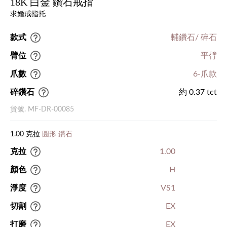
18K 白金 鑽石戒指
求婚戒指托
款式
輔鑽石/ 碎石
臂位
平臂
爪數
6-爪款
碎鑽石
約 0.37 tct
貨號. MF-DR-00085
1.00 克拉
圓形 鑽石
克拉
1.00
顏色
H
淨度
VS1
切割
EX
打磨
EX