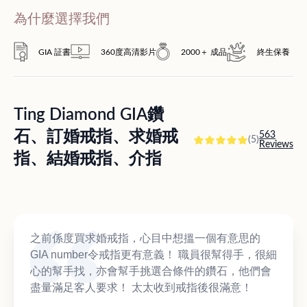
為什麼選擇我們
GIA 証書
360度高清影片
2000＋ 成品
終生保養
Ting Diamond GIA鑽
石、訂婚戒指、求婚戒
563
(5)
Reviews
指、結婚戒指、介指
之前係度買求婚戒指，心目中想搵一個有意思的
GIA number令戒指更有意義！ 職員很幫得手，很細
心的幫手找，亦會幫手挑選合條件的鑽石，他們會
盡量滿足客人要求！ 太太收到戒指後很滿意！